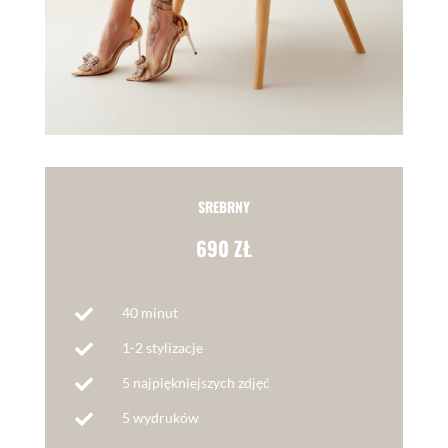
SREBRNY
690 ZŁ
40 minut

1-2 stylizacje

5 najpiękniejszych zdjęć

5 wydruków
