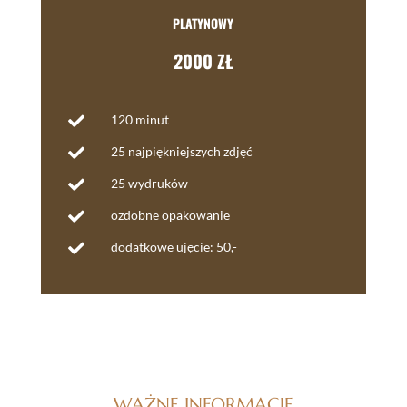
PLATYNOWY
2000 ZŁ
120 minut

25 najpiękniejszych zdjęć

25 wydruków

ozdobne opakowanie

dodatkowe ujęcie: 50,-

WAŻNE INFORMACJE