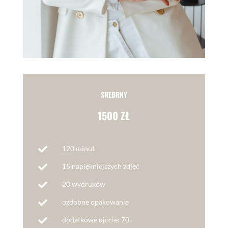
SREBRNY
1500 ZŁ
120 minut

15 napiękniejszych zdjęć

20 wydruków

ozdobne opakowanie

dodatkowe ujęcie: 70,-
