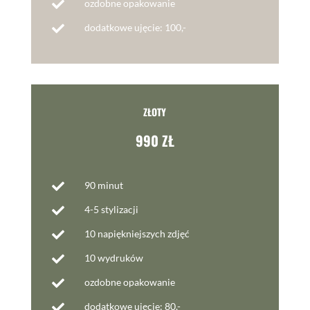
ozdobne opakowanie

dodatkowe ujęcie: 100,-

ZŁOTY
990 ZŁ
90 minut

4-5 stylizacji

10 napiękniejszych zdjęć

10 wydruków

ozdobne opakowanie

dodatkowe ujęcie: 80,-
