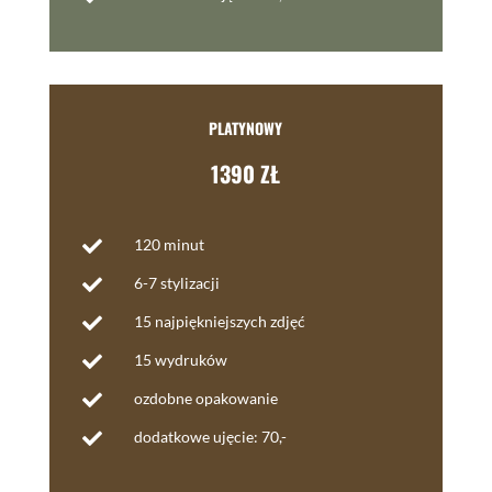
PLATYNOWY
1390 ZŁ
120 minut

6-7 stylizacji

15 najpiękniejszych zdjęć

15 wydruków

ozdobne opakowanie

dodatkowe ujęcie: 70,-
